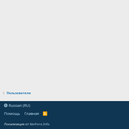
Пользователи
Russian (RU)
Помощь
Главная
R
S
S
Локализация от
XenForo.Info