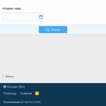
Новее чем
Поиск
Поиск
Russian (RU)
Помощь
Главная
R
S
S
Локализация от
XenForo.Info