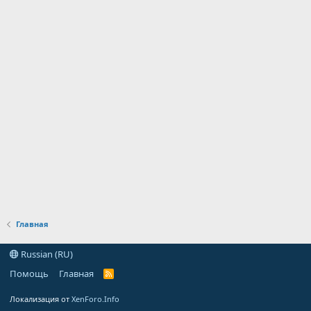
Главная
Russian (RU)
Помощь
Главная
R
S
S
Локализация от
XenForo.Info