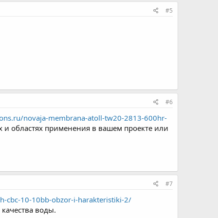
#5
#6
ions.ru/novaja-membrana-atoll-tw20-2813-600hr-
х и областях применения в вашем проекте или
#7
h-cbc-10-10bb-obzor-i-harakteristiki-2/
качества воды.