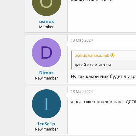
O
osmus
Member
13 Мар 2024
D
osmus написал(а):
давай к нам что ты
Dimas
Ну так какой ник будет в игр
New member
13 Мар 2024
I
я бы тоже пошел в пак с ДСО
IceSc1p
New member