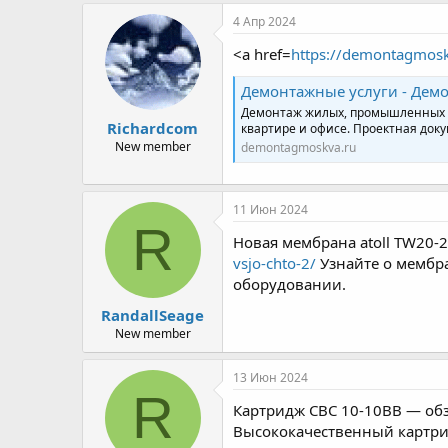
4 Апр 2024
<a href=
https://demontagmosk
Демонтажные услуги - Демо
Демонтаж жилых, промышленных зд
Richardcom
квартире и офисе. Проектная док
New member
demontagmoskva.ru
11 Июн 2024
R
Новая мембрана atoll TW20-2
vsjo-chto-2/
Узнайте о мембра
оборудовании.
RandallSeage
New member
13 Июн 2024
R
Картридж CBC 10-10BB — обз
Высококачественный картри