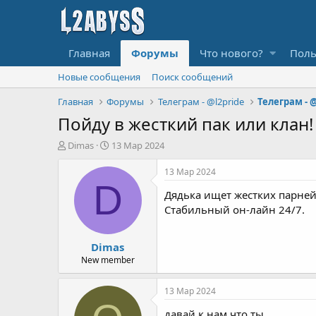
Главная
Форумы
Что нового?
Поль
Новые сообщения
Поиск сообщений
Главная
Форумы
Телеграм - @l2pride
Телеграм - @
Пойду в жесткий пак или клан!
А
Д
Dimas
13 Мар 2024
в
а
т
т
13 Мар 2024
о
а
D
Дядька ищет жестких парней,
р
н
т
а
Стабильный он-лайн 24/7.
е
ч
м
а
Dimas
ы
л
а
New member
13 Мар 2024
давай к нам что ты